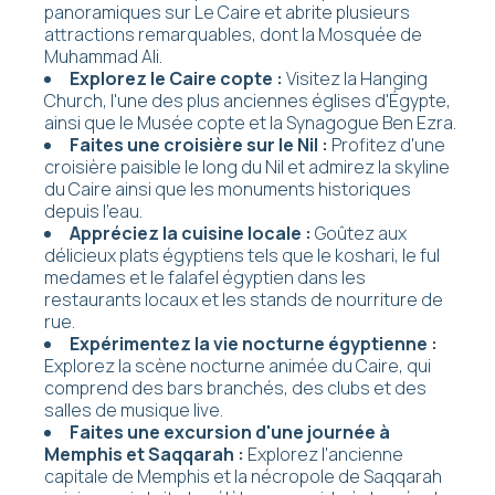
panoramiques sur Le Caire et abrite plusieurs
attractions remarquables, dont la Mosquée de
Muhammad Ali.
Explorez le Caire copte :
Visitez la Hanging
Church, l'une des plus anciennes églises d'Égypte,
ainsi que le Musée copte et la Synagogue Ben Ezra.
Faites une croisière sur le Nil :
Profitez d'une
croisière paisible le long du Nil et admirez la skyline
du Caire ainsi que les monuments historiques
depuis l'eau.
Appréciez la cuisine locale :
Goûtez aux
délicieux plats égyptiens tels que le koshari, le ful
medames et le falafel égyptien dans les
restaurants locaux et les stands de nourriture de
rue.
Expérimentez la vie nocturne égyptienne :
Explorez la scène nocturne animée du Caire, qui
comprend des bars branchés, des clubs et des
salles de musique live.
Faites une excursion d'une journée à
Memphis et Saqqarah :
Explorez l'ancienne
capitale de Memphis et la nécropole de Saqqarah