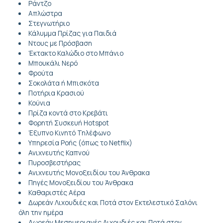
Ράντζο
Απλώστρα
Στεγνωτήριο
Κάλυμμα Πρίζας για Παιδιά
Ντους με Πρόσβαση
Έκτακτο Καλώδιο στο Μπάνιο
Μπουκάλι Νερό
Φρούτα
Σοκολάτα ή Μπισκότα
Ποτήρια Κρασιού
Κούνια
Πρίζα κοντά στο Κρεβάτι
Φορητή Συσκευή Hotspot
Έξυπνο Κινητό Τηλέφωνο
Υπηρεσία Ροής (όπως το Netflix)
Ανιχνευτής Καπνού
Πυροσβεστήρας
Ανιχνευτής Μονοξειδίου του Άνθρακα
Πηγές Μονοξειδίου του Άνθρακα
Καθαριστές Αέρα
Δωρεάν Λιχουδιές και Ποτά στον Εκτελεστικό Σαλόνι
όλη την ημέρα
Δωρεάν Μεσημεριανές Λιχουδιές και Ποτά στον