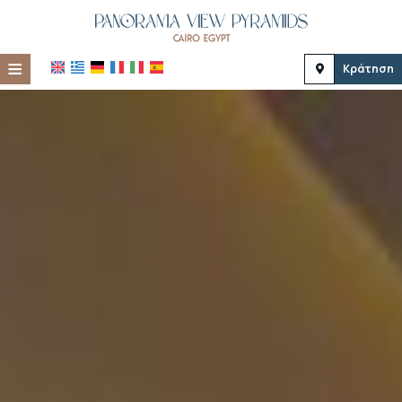
≡
Κράτηση
Αρχική
Τοποθεσία
Διαμονή
Παροχές
Φωτογραφίες