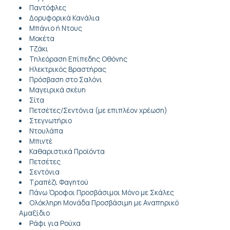
Παντόφλες
Δορυφορικά Κανάλια
Μπάνιο ή Ντους
Μοκέτα
Τζάκι
Τηλεόραση Επίπεδης Οθόνης
Ηλεκτρικός Βραστήρας
Πρόσβαση στο Σαλόνι
Μαγειρικά σκέυη
Σίτα
Πετσέτες/Σεντόνια (με επιπλέον χρέωση)
Στεγνωτήριο
Ντουλάπα
Μπιντέ
Καθαριστικά Προϊόντα
Πετσέτες
Σεντόνια
Τραπέζι Φαγητού
Πάνω Όροφοι Προσβάσιμοι Μόνο με Σκάλες
Ολόκληρη Μονάδα Προσβάσιμη με Αναπηρικό
Αμαξίδιο
Ράφι για Ρούχα