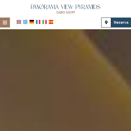
≡
Reserva
Home
Ubicación
Alojamiento
Instalaciones
Galería