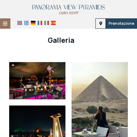
≡
Prenotazione
Home
Galleria
Posizione
Alloggio
Servizi
Galleria