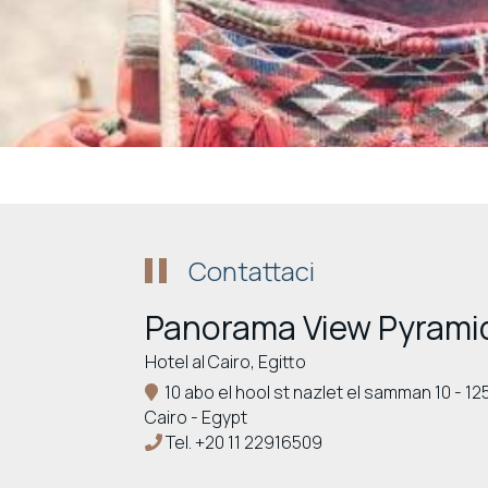
Contattaci
Panorama View Pyrami
Hotel al Cairo, Egitto
10 abo el hool st nazlet el samman 10 - 12
Cairo - Egypt
Tel.
+20 11 22916509