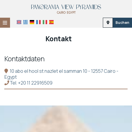
≡
Buchen
Startseite
Kontakt
Lage
Kontaktdaten
Unterkunft
Einrichtungen
10 abo el hool st nazlet el samman 10 - 12557 Cairo -
Egypt
Tel.
+20 11 22916509
Galerie